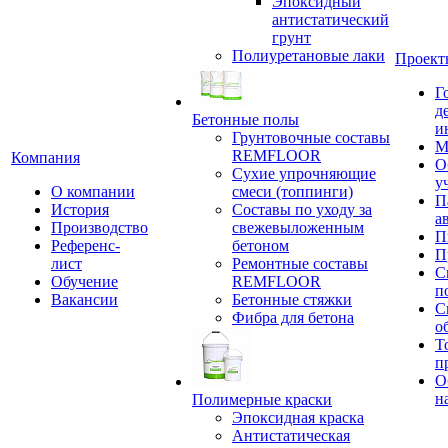
Эпоксидный
антистатический
грунт
Полиуретановые лаки
Проект
Г
д
Бетонные полы
и
Грунтовочные составы
М
REMFLOOR
Компания
О
Сухие упрочняющие
у
О компании
смеси (топпинги)
П
История
Составы по уходу за
а
Производство
свежевыложенным
П
Референс-
бетоном
П
лист
Ремонтные составы
С
Обучение
REMFLOOR
п
Вакансии
Бетонные стяжки
С
Фибра для бетона
о
Т
п
О
н
Полимерные краски
Эпоксидная краска
Антистатическая