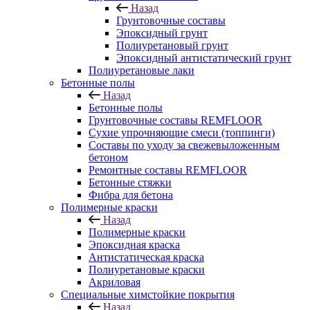
Назад
Грунтовочные составы
Эпоксидный грунт
Полиуретановый грунт
Эпоксидный антистатический грунт
Полиуретановые лаки
Бетонные полы
Назад
Бетонные полы
Грунтовочные составы REMFLOOR
Сухие упрочняющие смеси (топпинги)
Составы по уходу за свежевыложенным
бетоном
Ремонтные составы REMFLOOR
Бетонные стяжки
Фибра для бетона
Полимерные краски
Назад
Полимерные краски
Эпоксидная краска
Антистатическая краска
Полиуретановые краски
Акриловая
Специальные химстойкие покрытия
Назад