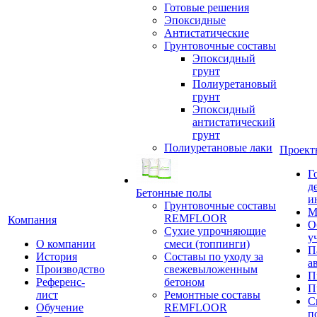
Готовые решения
Эпоксидные
Антистатические
Грунтовочные составы
Эпоксидный
грунт
Полиуретановый
грунт
Эпоксидный
антистатический
грунт
Полиуретановые лаки
Проект
Г
д
Бетонные полы
и
Грунтовочные составы
М
REMFLOOR
Компания
О
Сухие упрочняющие
у
О компании
смеси (топпинги)
П
История
Составы по уходу за
а
Производство
свежевыложенным
П
Референс-
бетоном
П
лист
Ремонтные составы
С
Обучение
REMFLOOR
п