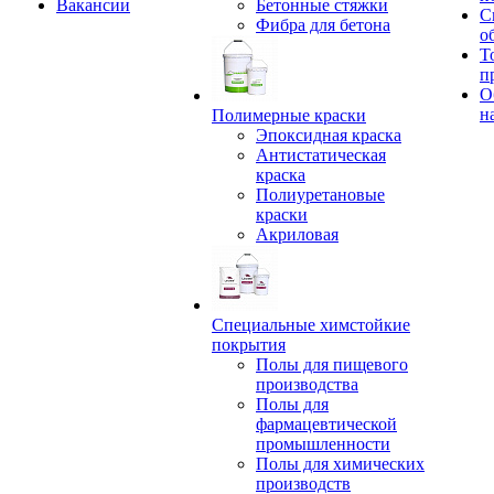
Вакансии
Бетонные стяжки
С
Фибра для бетона
о
Т
п
О
н
Полимерные краски
Эпоксидная краска
Антистатическая
краска
Полиуретановые
краски
Акриловая
Специальные химстойкие
покрытия
Полы для пищевого
производства
Полы для
фармацевтической
промышленности
Полы для химических
производств