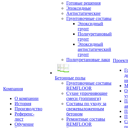
Готовые решения
Эпоксидные
Антистатические
Грунтовочные составы
Эпоксидный
грунт
Полиуретановый
грунт
Эпоксидный
антистатический
грунт
Полиуретановые лаки
Проект
Г
д
Бетонные полы
и
Грунтовочные составы
М
REMFLOOR
Компания
О
Сухие упрочняющие
у
О компании
смеси (топпинги)
П
История
Составы по уходу за
а
Производство
свежевыложенным
П
Референс-
бетоном
П
лист
Ремонтные составы
С
Обучение
REMFLOOR
п