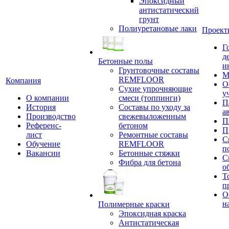
Эпоксидный
антистатический
грунт
Полиуретановые лаки
Проект
Г
д
Бетонные полы
и
Грунтовочные составы
М
REMFLOOR
Компания
О
Сухие упрочняющие
у
О компании
смеси (топпинги)
П
История
Составы по уходу за
а
Производство
свежевыложенным
П
Референс-
бетоном
П
лист
Ремонтные составы
С
Обучение
REMFLOOR
п
Вакансии
Бетонные стяжки
С
Фибра для бетона
о
Т
п
О
н
Полимерные краски
Эпоксидная краска
Антистатическая