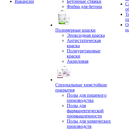
Вакансии
Бетонные стяжки
С
Фибра для бетона
о
Т
п
О
н
Полимерные краски
Эпоксидная краска
Антистатическая
краска
Полиуретановые
краски
Акриловая
Специальные химстойкие
покрытия
Полы для пищевого
производства
Полы для
фармацевтической
промышленности
Полы для химических
производств