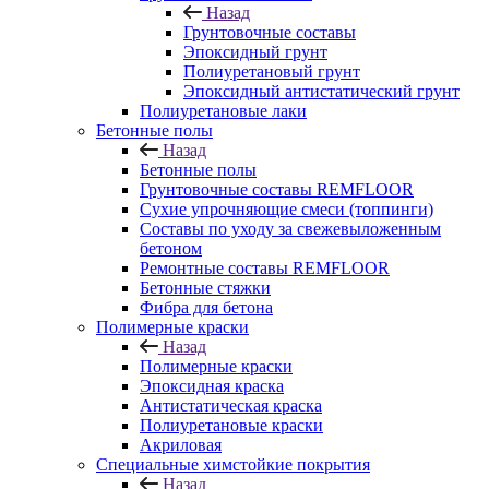
Назад
Грунтовочные составы
Эпоксидный грунт
Полиуретановый грунт
Эпоксидный антистатический грунт
Полиуретановые лаки
Бетонные полы
Назад
Бетонные полы
Грунтовочные составы REMFLOOR
Сухие упрочняющие смеси (топпинги)
Составы по уходу за свежевыложенным
бетоном
Ремонтные составы REMFLOOR
Бетонные стяжки
Фибра для бетона
Полимерные краски
Назад
Полимерные краски
Эпоксидная краска
Антистатическая краска
Полиуретановые краски
Акриловая
Специальные химстойкие покрытия
Назад