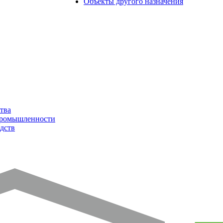
Объекты другого назначения
тва
промышленности
дств