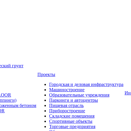
еский грунт
Проекты
Городская и деловая инфраструктура
Машиностроение
Ин
FLOOR
Образовательные учреждения
оппинги)
Паркинги и автоцентры
ложенным бетоном
Пищевая отрасль
OR
Приборостроение
Складские помещения
Спортивные объекты
Торговые предприятия