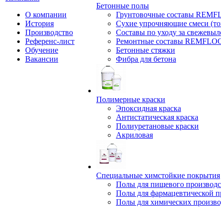
Бетонные полы
О компании
Грунтовочные составы REM
История
Сухие упрочняющие смеси (т
Производство
Составы по уходу за свежевы
Референс-лист
Ремонтные составы REMFLO
Обучение
Бетонные стяжки
Вакансии
Фибра для бетона
Полимерные краски
Эпоксидная краска
Антистатическая краска
Полиуретановые краски
Акриловая
Специальные химстойкие покрытия
Полы для пищевого производс
Полы для фармацевтической 
Полы для химических произво