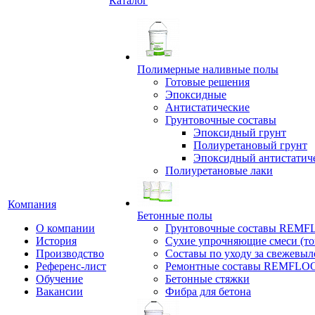
Каталог
Полимерные наливные полы
Готовые решения
Эпоксидные
Антистатические
Грунтовочные составы
Эпоксидный грунт
Полиуретановый грунт
Эпоксидный антистатич
Полиуретановые лаки
Компания
Бетонные полы
О компании
Грунтовочные составы REM
История
Сухие упрочняющие смеси (т
Производство
Составы по уходу за свежевы
Референс-лист
Ремонтные составы REMFLO
Обучение
Бетонные стяжки
Вакансии
Фибра для бетона