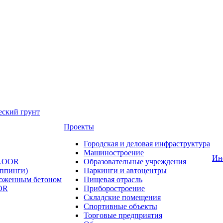
еский грунт
Проекты
Городская и деловая инфраструктура
Машиностроение
Ин
FLOOR
Образовательные учреждения
оппинги)
Паркинги и автоцентры
ложенным бетоном
Пищевая отрасль
OR
Приборостроение
Складские помещения
Спортивные объекты
Торговые предприятия