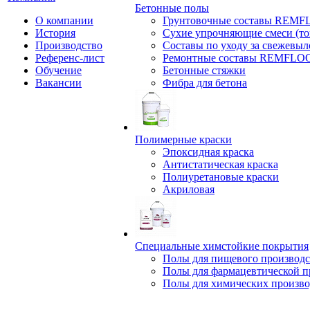
Бетонные полы
О компании
Грунтовочные составы REM
История
Сухие упрочняющие смеси (т
Производство
Составы по уходу за свежевы
Референс-лист
Ремонтные составы REMFLO
Обучение
Бетонные стяжки
Вакансии
Фибра для бетона
Полимерные краски
Эпоксидная краска
Антистатическая краска
Полиуретановые краски
Акриловая
Специальные химстойкие покрытия
Полы для пищевого производс
Полы для фармацевтической 
Полы для химических произво