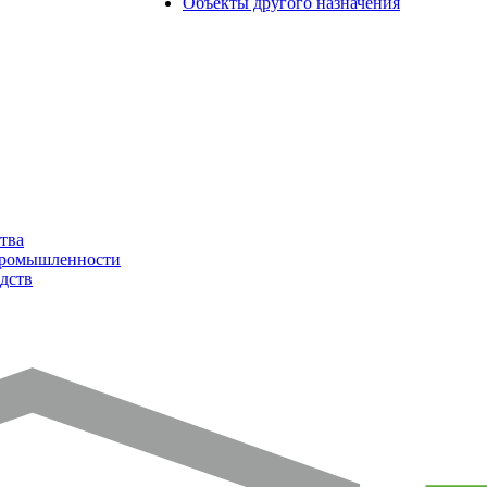
Объекты другого назначения
тва
промышленности
дств