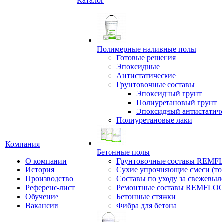
Каталог
Полимерные наливные полы
Готовые решения
Эпоксидные
Антистатические
Грунтовочные составы
Эпоксидный грунт
Полиуретановый грунт
Эпоксидный антистатич
Полиуретановые лаки
Компания
Бетонные полы
О компании
Грунтовочные составы REM
История
Сухие упрочняющие смеси (т
Производство
Составы по уходу за свежевы
Референс-лист
Ремонтные составы REMFLO
Обучение
Бетонные стяжки
Вакансии
Фибра для бетона