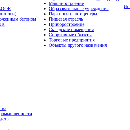
Машиностроение
Ин
FLOOR
Образовательные учреждения
оппинги)
Паркинги и автоцентры
ложенным бетоном
Пищевая отрасль
OR
Приборостроение
Складские помещения
Спортивные объекты
Торговые предприятия
Объекты другого назначения
тва
промышленности
дств