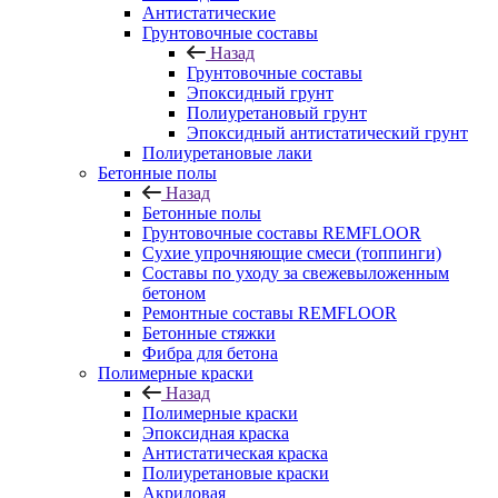
Антистатические
Грунтовочные составы
Назад
Грунтовочные составы
Эпоксидный грунт
Полиуретановый грунт
Эпоксидный антистатический грунт
Полиуретановые лаки
Бетонные полы
Назад
Бетонные полы
Грунтовочные составы REMFLOOR
Сухие упрочняющие смеси (топпинги)
Составы по уходу за свежевыложенным
бетоном
Ремонтные составы REMFLOOR
Бетонные стяжки
Фибра для бетона
Полимерные краски
Назад
Полимерные краски
Эпоксидная краска
Антистатическая краска
Полиуретановые краски
Акриловая