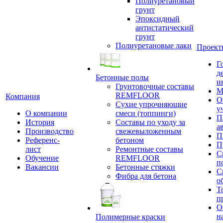
Полиуретановый
грунт
Эпоксидный
антистатический
грунт
Полиуретановые лаки
Проект
Г
д
Бетонные полы
и
Грунтовочные составы
М
REMFLOOR
Компания
О
Сухие упрочняющие
у
О компании
смеси (топпинги)
П
История
Составы по уходу за
а
Производство
свежевыложенным
П
Референс-
бетоном
П
лист
Ремонтные составы
С
Обучение
REMFLOOR
п
Вакансии
Бетонные стяжки
С
Фибра для бетона
о
Т
п
О
н
Полимерные краски