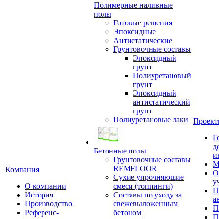
Полимерные наливные
полы
Готовые решения
Эпоксидные
Антистатические
Грунтовочные составы
Эпоксидный
грунт
Полиуретановый
грунт
Эпоксидный
антистатический
грунт
Полиуретановые лаки
Проект
Г
д
Бетонные полы
и
Грунтовочные составы
М
REMFLOOR
Компания
О
Сухие упрочняющие
у
О компании
смеси (топпинги)
П
История
Составы по уходу за
а
Производство
свежевыложенным
П
Референс-
бетоном
П