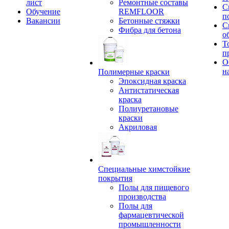
лист
Ремонтные составы
С
Обучение
REMFLOOR
п
Вакансии
Бетонные стяжки
С
Фибра для бетона
о
Т
п
О
н
Полимерные краски
Эпоксидная краска
Антистатическая
краска
Полиуретановые
краски
Акриловая
Специальные химстойкие
покрытия
Полы для пищевого
производства
Полы для
фармацевтической
промышленности