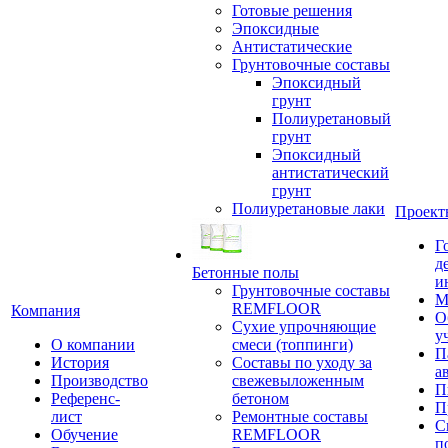
Готовые решения
Эпоксидные
Антистатические
Грунтовочные составы
Эпоксидный
грунт
Полиуретановый
грунт
Эпоксидный
антистатический
грунт
Полиуретановые лаки
Проект
Г
д
Бетонные полы
и
Грунтовочные составы
М
REMFLOOR
Компания
О
Сухие упрочняющие
у
О компании
смеси (топпинги)
П
История
Составы по уходу за
а
Производство
свежевыложенным
П
Референс-
бетоном
П
лист
Ремонтные составы
С
Обучение
REMFLOOR
п