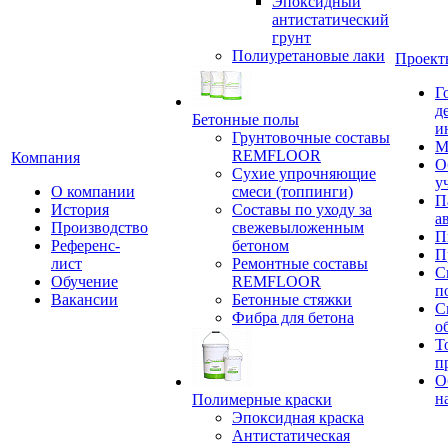
Эпоксидный
антистатический
грунт
Полиуретановые лаки
Проект
Г
д
Бетонные полы
и
Грунтовочные составы
М
REMFLOOR
Компания
О
Сухие упрочняющие
у
О компании
смеси (топпинги)
П
История
Составы по уходу за
а
Производство
свежевыложенным
П
Референс-
бетоном
П
лист
Ремонтные составы
С
Обучение
REMFLOOR
п
Вакансии
Бетонные стяжки
С
Фибра для бетона
о
Т
п
О
н
Полимерные краски
Эпоксидная краска
Антистатическая