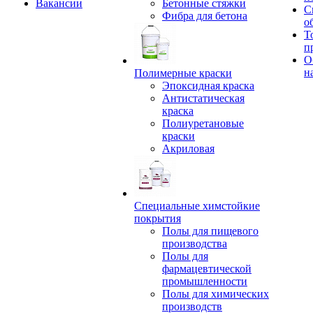
Вакансии
Бетонные стяжки
С
Фибра для бетона
о
Т
п
О
н
Полимерные краски
Эпоксидная краска
Антистатическая
краска
Полиуретановые
краски
Акриловая
Специальные химстойкие
покрытия
Полы для пищевого
производства
Полы для
фармацевтической
промышленности
Полы для химических
производств