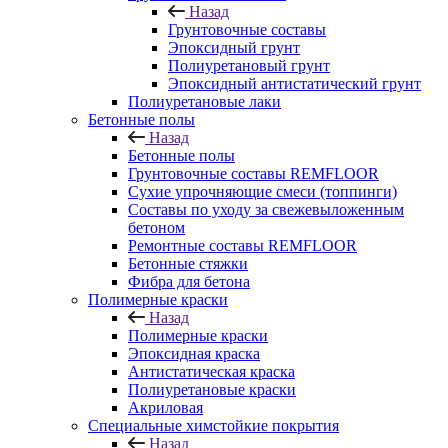
Назад
Грунтовочные составы
Эпоксидный грунт
Полиуретановый грунт
Эпоксидный антистатический грунт
Полиуретановые лаки
Бетонные полы
Назад
Бетонные полы
Грунтовочные составы REMFLOOR
Сухие упрочняющие смеси (топпинги)
Составы по уходу за свежевыложенным
бетоном
Ремонтные составы REMFLOOR
Бетонные стяжки
Фибра для бетона
Полимерные краски
Назад
Полимерные краски
Эпоксидная краска
Антистатическая краска
Полиуретановые краски
Акриловая
Специальные химстойкие покрытия
Назад