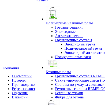
Каталог
Полимерные наливные полы
Готовые решения
Эпоксидные
Антистатические
Грунтовочные составы
Эпоксидный грунт
Полиуретановый грунт
Эпоксидный антистатич
Полиуретановые лаки
Компания
Бетонные полы
О компании
Грунтовочные составы REM
История
Сухие упрочняющие смеси (т
Производство
Составы по уходу за свежевы
Референс-лист
Ремонтные составы REMFLO
Обучение
Бетонные стяжки
Вакансии
Фибра для бетона