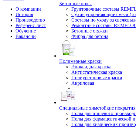
Бетонные полы
О компании
Грунтовочные составы REM
История
Сухие упрочняющие смеси (т
Производство
Составы по уходу за свежевы
Референс-лист
Ремонтные составы REMFLO
Обучение
Бетонные стяжки
Вакансии
Фибра для бетона
Полимерные краски
Эпоксидная краска
Антистатическая краска
Полиуретановые краски
Акриловая
Специальные химстойкие покрытия
Полы для пищевого производс
Полы для фармацевтической 
Полы для химических произво