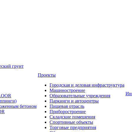
еский грунт
Проекты
Городская и деловая инфраструктура
Машиностроение
Ин
FLOOR
Образовательные учреждения
оппинги)
Паркинги и автоцентры
ложенным бетоном
Пищевая отрасль
OR
Приборостроение
Складские помещения
Спортивные объекты
Торговые предприятия