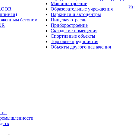
Машиностроение
Ин
FLOOR
Образовательные учреждения
оппинги)
Паркинги и автоцентры
ложенным бетоном
Пищевая отрасль
OR
Приборостроение
Складские помещения
Спортивные объекты
Торговые предприятия
Объекты другого назначения
тва
промышленности
дств