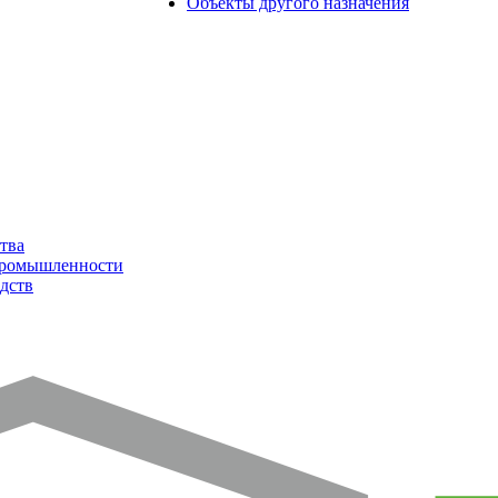
Объекты другого назначения
тва
промышленности
дств