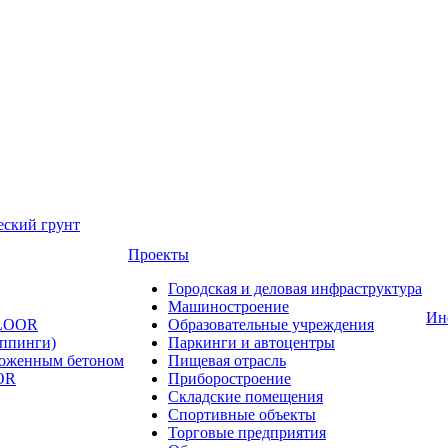
еский грунт
Проекты
Городская и деловая инфраструктура
Машиностроение
Ин
FLOOR
Образовательные учреждения
оппинги)
Паркинги и автоцентры
ложенным бетоном
Пищевая отрасль
OR
Приборостроение
Складские помещения
Спортивные объекты
Торговые предприятия