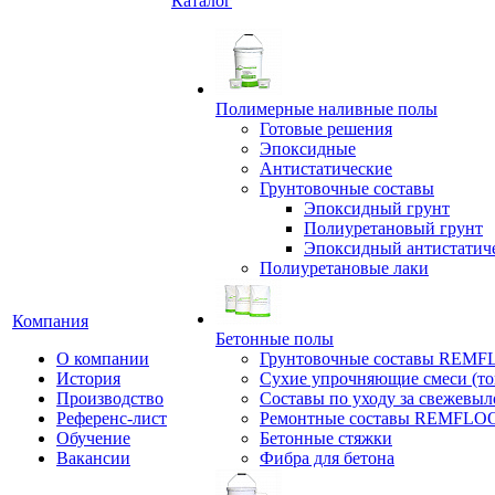
Каталог
Полимерные наливные полы
Готовые решения
Эпоксидные
Антистатические
Грунтовочные составы
Эпоксидный грунт
Полиуретановый грунт
Эпоксидный антистатич
Полиуретановые лаки
Компания
Бетонные полы
О компании
Грунтовочные составы REM
История
Сухие упрочняющие смеси (т
Производство
Составы по уходу за свежевы
Референс-лист
Ремонтные составы REMFLO
Обучение
Бетонные стяжки
Вакансии
Фибра для бетона