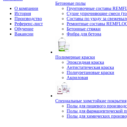
Бетонные полы
О компании
Грунтовочные составы REM
История
Сухие упрочняющие смеси (т
Производство
Составы по уходу за свежевы
Референс-лист
Ремонтные составы REMFLO
Обучение
Бетонные стяжки
Вакансии
Фибра для бетона
Полимерные краски
Эпоксидная краска
Антистатическая краска
Полиуретановые краски
Акриловая
Специальные химстойкие покрытия
Полы для пищевого производс
Полы для фармацевтической 
Полы для химических произво