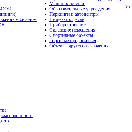
Машиностроение
Ин
FLOOR
Образовательные учреждения
оппинги)
Паркинги и автоцентры
ложенным бетоном
Пищевая отрасль
OR
Приборостроение
Складские помещения
Спортивные объекты
Торговые предприятия
Объекты другого назначения
тва
промышленности
дств