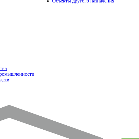
Объекты другого назначения
тва
промышленности
дств