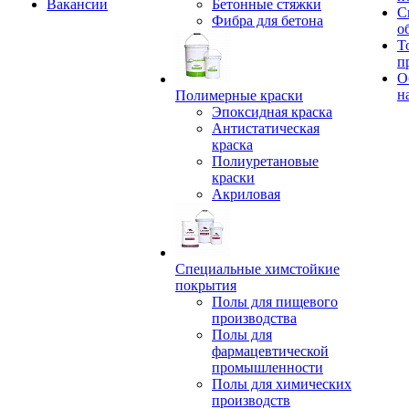
Вакансии
Бетонные стяжки
С
Фибра для бетона
о
Т
п
О
н
Полимерные краски
Эпоксидная краска
Антистатическая
краска
Полиуретановые
краски
Акриловая
Специальные химстойкие
покрытия
Полы для пищевого
производства
Полы для
фармацевтической
промышленности
Полы для химических
производств