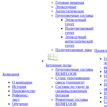
Готовые решения
Эпоксидные
Антистатические
Грунтовочные составы
Эпоксидный
грунт
Полиуретановый
грунт
Эпоксидный
антистатический
грунт
Полиуретановые лаки
Проект
Г
д
Бетонные полы
и
Грунтовочные составы
М
REMFLOOR
Компания
О
Сухие упрочняющие
у
О компании
смеси (топпинги)
П
История
Составы по уходу за
а
Производство
свежевыложенным
П
Референс-
бетоном
П
лист
Ремонтные составы
С
Обучение
REMFLOOR
п