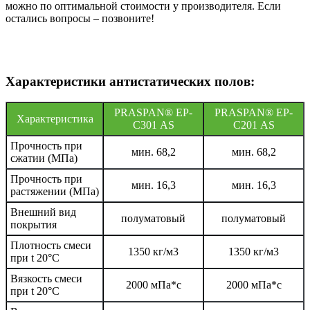
можно по оптимальной стоимости у производителя. Если
остались вопросы – позвоните!
Характеристики антистатических полов:
PRASPAN® EP-
PRASPAN® EP-
Характеристика
С301 AS
С201 AS
Прочность при
мин. 68,2
мин. 68,2
сжатии (МПа)
Прочность при
мин. 16,3
мин. 16,3
растяжении (МПа)
Внешний вид
полуматовый
полуматовый
покрытия
Плотность смеси
1350 кг/м3
1350 кг/м3
при t 20°C
Вязкость смеси
2000 мПа*с
2000 мПа*с
при t 20°С