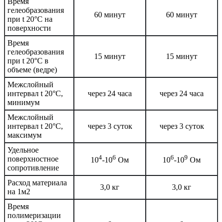
Время
гелеобразования
60 минут
60 минут
при t 20°C на
поверхности
Время
гелеобразования
15 минут
15 минут
при t 20°C в
объеме (ведре)
Межслойный
интервал t 20°С,
через 24 часа
через 24 часа
минимум
Межслойный
интервал t 20°С,
через 3 суток
через 3 суток
максимум
Удельное
4
6
6
9
поверхностное
10
-10
Ом
10
-10
Ом
сопротивление
Расход материала
3,0 кг
3,0 кг
на 1м2
Время
полимеризации