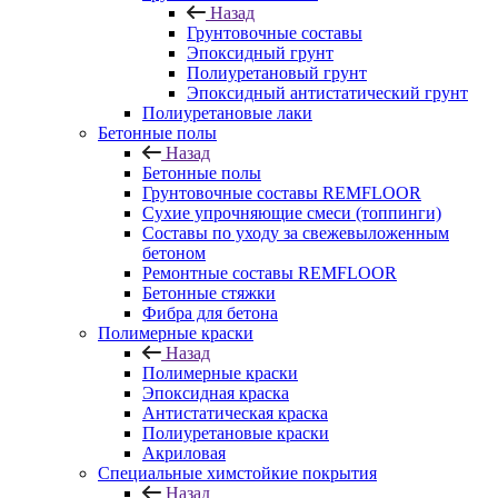
Назад
Грунтовочные составы
Эпоксидный грунт
Полиуретановый грунт
Эпоксидный антистатический грунт
Полиуретановые лаки
Бетонные полы
Назад
Бетонные полы
Грунтовочные составы REMFLOOR
Сухие упрочняющие смеси (топпинги)
Составы по уходу за свежевыложенным
бетоном
Ремонтные составы REMFLOOR
Бетонные стяжки
Фибра для бетона
Полимерные краски
Назад
Полимерные краски
Эпоксидная краска
Антистатическая краска
Полиуретановые краски
Акриловая
Специальные химстойкие покрытия
Назад