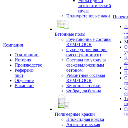
Эпоксидный
антистатический
грунт
Полиуретановые лаки
Проект
Г
д
Бетонные полы
и
Грунтовочные составы
М
REMFLOOR
Компания
О
Сухие упрочняющие
у
О компании
смеси (топпинги)
П
История
Составы по уходу за
а
Производство
свежевыложенным
П
Референс-
бетоном
П
лист
Ремонтные составы
С
Обучение
REMFLOOR
п
Вакансии
Бетонные стяжки
С
Фибра для бетона
о
Т
п
О
н
Полимерные краски
Эпоксидная краска
Антистатическая