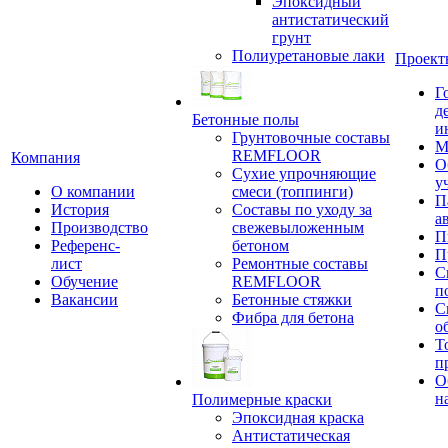
Эпоксидный
антистатический
грунт
Полиуретановые лаки
Проект
Г
д
Бетонные полы
и
Грунтовочные составы
М
REMFLOOR
Компания
О
Сухие упрочняющие
у
О компании
смеси (топпинги)
П
История
Составы по уходу за
а
Производство
свежевыложенным
П
Референс-
бетоном
П
лист
Ремонтные составы
С
Обучение
REMFLOOR
п
Вакансии
Бетонные стяжки
С
Фибра для бетона
о
Т
п
О
н
Полимерные краски
Эпоксидная краска
Антистатическая