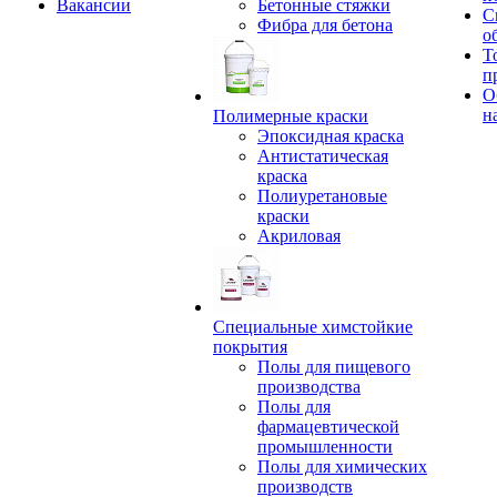
Вакансии
Бетонные стяжки
С
Фибра для бетона
о
Т
п
О
н
Полимерные краски
Эпоксидная краска
Антистатическая
краска
Полиуретановые
краски
Акриловая
Специальные химстойкие
покрытия
Полы для пищевого
производства
Полы для
фармацевтической
промышленности
Полы для химических
производств