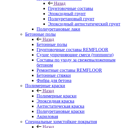
Назад
Грунтовочные составы
Эпоксидный грунт
Полиуретановый грунт
Эпоксидный антистатический грунт
Полиуретановые лаки
Бетонные полы
Назад
Бетонные полы
Грунтовочные составы REMFLOOR
Сухие упрочняющие смеси (топпинги)
Составы по уходу за свежевыложенным
бетоном
Ремонтные составы REMFLOOR
Бетонные стяжки
Фибра для бетона
Полимерные краски
Назад
Полимерные краски
Эпоксидная краска
Антистатическая краска
Полиуретановые краски
Акриловая
Специальные химстойкие покрытия
Назад