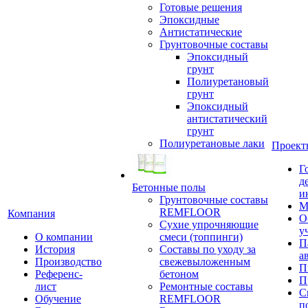
Готовые решения
Эпоксидные
Антистатические
Грунтовочные составы
Эпоксидный
грунт
Полиуретановый
грунт
Эпоксидный
антистатический
грунт
Полиуретановые лаки
Проект
Г
д
Бетонные полы
и
Грунтовочные составы
М
REMFLOOR
Компания
О
Сухие упрочняющие
у
О компании
смеси (топпинги)
П
История
Составы по уходу за
а
Производство
свежевыложенным
П
Референс-
бетоном
П
лист
Ремонтные составы
С
Обучение
REMFLOOR
п