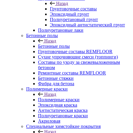
Назад
Грунтовочные составы
Эпоксидный грунт
Полиуретановый грунт
Эпоксидный антистатический грунт
Полиуретановые лаки
Бетонные полы
Назад
Бетонные полы
Грунтовочные составы REMFLOOR
Сухие упрочняющие смеси (топпинги)
Составы по уходу за свежевыложенным
бетоном
Ремонтные составы REMFLOOR
Бетонные стяжки
Фибра для бетона
Полимерные краски
Назад
Полимерные краски
Эпоксидная краска
Антистатическая краска
Полиуретановые краски
Акриловая
Специальные химстойкие покрытия
Назад