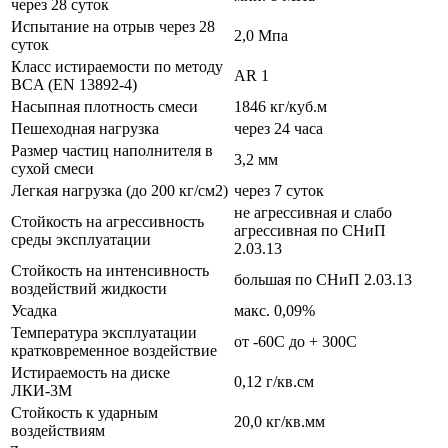
через 28 суток
Испытание на отрыв через 28
2,0 Мпа
суток
Класс истираемости по методу
AR 1
BCA (EN 13892-4)
Насыпная плотность смеси
1846 кг/куб.м
Пешеходная нагрузка
через 24 часа
Размер частиц наполнителя в
3,2 мм
сухой смеси
Легкая нагрузка (до 200 кг/см2)
через 7 суток
не агрессивная и слабо
Стойкость на агрессивность
агрессивная по СНиП
среды эксплуатации
2.03.13
Стойкость на интенсивность
большая по СНиП 2.03.13
воздействий жидкости
Усадка
макс. 0,09%
Температура эксплуатации
от -60С до + 300С
кратковременное воздействие
Истираемость на диске
0,12 г/кв.см
ЛКИ-3М
Стойкость к ударным
20,0 кг/кв.мм
воздействиям