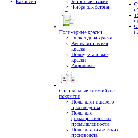
Вакансии
Бетонные стяжки
С
Фибра для бетона
о
Т
п
О
н
Полимерные краски
Эпоксидная краска
Антистатическая
краска
Полиуретановые
краски
Акриловая
Специальные химстойкие
покрытия
Полы для пищевого
производства
Полы для
фармацевтической
промышленности
Полы для химических
производств