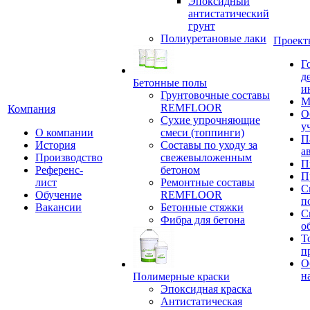
Эпоксидный
антистатический
грунт
Полиуретановые лаки
Проект
Г
д
Бетонные полы
и
Грунтовочные составы
М
REMFLOOR
Компания
О
Сухие упрочняющие
у
О компании
смеси (топпинги)
П
История
Составы по уходу за
а
Производство
свежевыложенным
П
Референс-
бетоном
П
лист
Ремонтные составы
С
Обучение
REMFLOOR
п
Вакансии
Бетонные стяжки
С
Фибра для бетона
о
Т
п
О
н
Полимерные краски
Эпоксидная краска
Антистатическая