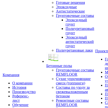
Готовые решения
Эпоксидные
Антистатические
Грунтовочные составы
Эпоксидный
грунт
Полиуретановый
грунт
Эпоксидный
антистатический
грунт
Полиуретановые лаки
Проект
Г
д
Бетонные полы
и
Грунтовочные составы
М
REMFLOOR
Компания
О
Сухие упрочняющие
у
О компании
смеси (топпинги)
П
История
Составы по уходу за
а
Производство
свежевыложенным
П
Референс-
бетоном
П
лист
Ремонтные составы
С
Обучение
REMFLOOR
п