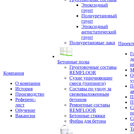
Эпоксидный
грунт
Полиуретановый
грунт
Эпоксидный
антистатический
грунт
Полиуретановые лаки
Проект
Г
д
Бетонные полы
и
Грунтовочные составы
М
REMFLOOR
Компания
О
Сухие упрочняющие
у
О компании
смеси (топпинги)
П
История
Составы по уходу за
а
Производство
свежевыложенным
П
Референс-
бетоном
П
лист
Ремонтные составы
С
Обучение
REMFLOOR
п
Вакансии
Бетонные стяжки
С
Фибра для бетона
о
Т