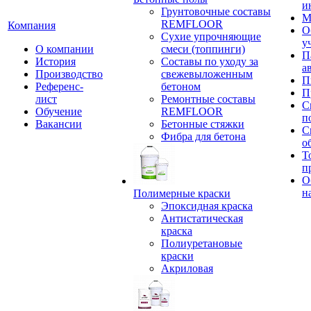
и
Грунтовочные составы
М
REMFLOOR
Компания
О
Сухие упрочняющие
у
О компании
смеси (топпинги)
П
История
Составы по уходу за
а
Производство
свежевыложенным
П
Референс-
бетоном
П
лист
Ремонтные составы
С
Обучение
REMFLOOR
п
Вакансии
Бетонные стяжки
С
Фибра для бетона
о
Т
п
О
н
Полимерные краски
Эпоксидная краска
Антистатическая
краска
Полиуретановые
краски
Акриловая