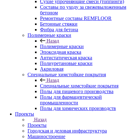
Сухие упрочняющие смеси (топпинги)
Составы по уходу за свежевыложенным
бетоном
Ремонтные составы REMFLOOR
Бетонные стяжки
Фибра для бетона
Полимерные краски
Назад
Полимерные краски
Эпоксидная краска
Антистатическая краска
Полиуретановые краски
Акриловая
Специальные химстойкие покрытия
Назад
Специальные химстойкие покрытия
Полы для пищевого производства
Полы для фармацевтической
промышленности
Полы для химических производств
Проекты
Назад
Проекты
Городская и деловая инфраструктура
Машиностроение