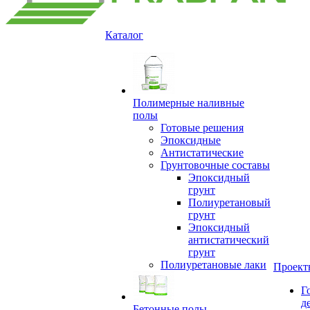
Каталог
Полимерные наливные
полы
Готовые решения
Эпоксидные
Антистатические
Грунтовочные составы
Эпоксидный
грунт
Полиуретановый
грунт
Эпоксидный
антистатический
грунт
Полиуретановые лаки
Проект
Г
д
Бетонные полы