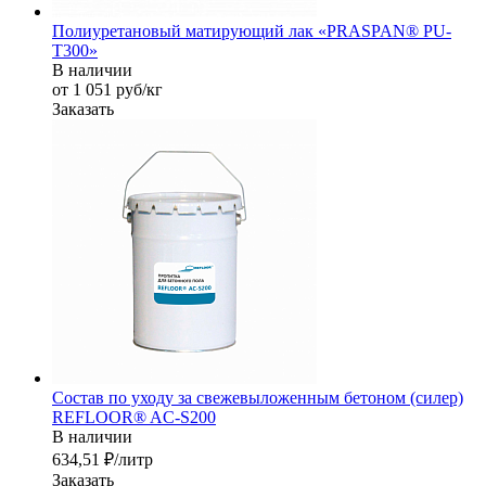
Полиуретановый матирующий лак «PRASPAN® PU-
T300»
В наличии
от 1 051
руб
/кг
Заказать
Состав по уходу за свежевыложенным бетоном (силер)
REFLOOR® AC-S200
В наличии
634,51 ₽/лит
р
Заказать