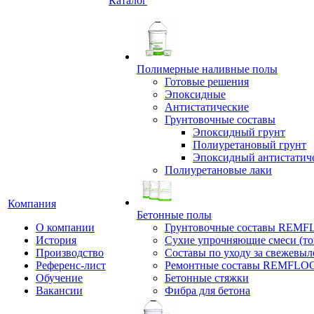
Каталог
Полимерные наливные полы
Готовые решения
Эпоксидные
Антистатические
Грунтовочные составы
Эпоксидный грунт
Полиуретановый грунт
Эпоксидный антистатич
Полиуретановые лаки
Компания
Бетонные полы
О компании
Грунтовочные составы REM
История
Сухие упрочняющие смеси (т
Производство
Составы по уходу за свежевы
Референс-лист
Ремонтные составы REMFLO
Обучение
Бетонные стяжки
Вакансии
Фибра для бетона