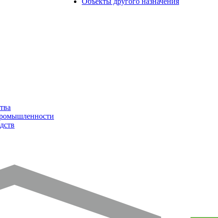
Объекты другого назначения
тва
промышленности
дств