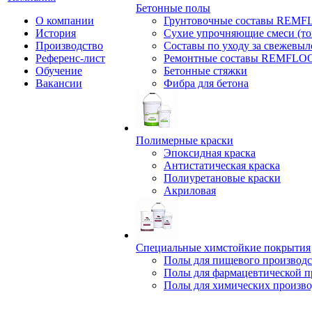
Бетонные полы
О компании
Грунтовочные составы REM
История
Сухие упрочняющие смеси (т
Производство
Составы по уходу за свежевы
Референс-лист
Ремонтные составы REMFLO
Обучение
Бетонные стяжки
Вакансии
Фибра для бетона
Полимерные краски
Эпоксидная краска
Антистатическая краска
Полиуретановые краски
Акриловая
Специальные химстойкие покрытия
Полы для пищевого производс
Полы для фармацевтической 
Полы для химических произво