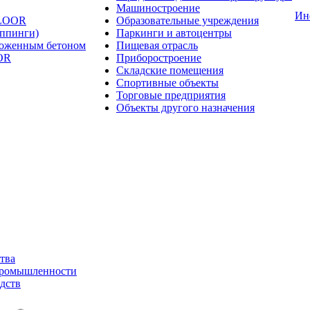
Машиностроение
Ин
FLOOR
Образовательные учреждения
оппинги)
Паркинги и автоцентры
ложенным бетоном
Пищевая отрасль
OR
Приборостроение
Складские помещения
Спортивные объекты
Торговые предприятия
Объекты другого назначения
тва
промышленности
дств