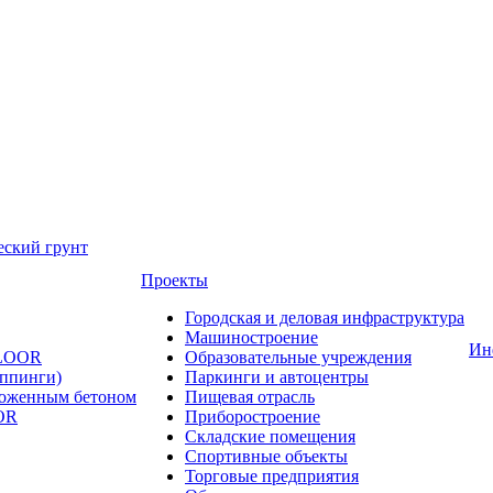
еский грунт
Проекты
Городская и деловая инфраструктура
Машиностроение
Ин
FLOOR
Образовательные учреждения
оппинги)
Паркинги и автоцентры
ложенным бетоном
Пищевая отрасль
OR
Приборостроение
Складские помещения
Спортивные объекты
Торговые предприятия