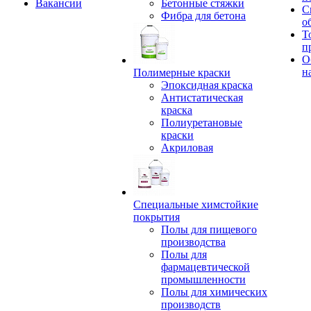
Вакансии
Бетонные стяжки
С
Фибра для бетона
о
Т
п
О
н
Полимерные краски
Эпоксидная краска
Антистатическая
краска
Полиуретановые
краски
Акриловая
Специальные химстойкие
покрытия
Полы для пищевого
производства
Полы для
фармацевтической
промышленности
Полы для химических
производств