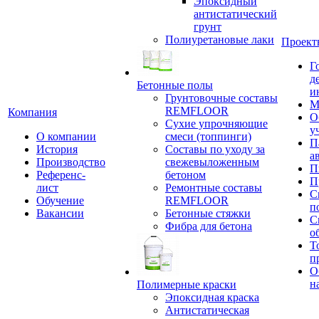
Эпоксидный
антистатический
грунт
Полиуретановые лаки
Проект
Г
д
Бетонные полы
и
Грунтовочные составы
М
REMFLOOR
Компания
О
Сухие упрочняющие
у
О компании
смеси (топпинги)
П
История
Составы по уходу за
а
Производство
свежевыложенным
П
Референс-
бетоном
П
лист
Ремонтные составы
С
Обучение
REMFLOOR
п
Вакансии
Бетонные стяжки
С
Фибра для бетона
о
Т
п
О
н
Полимерные краски
Эпоксидная краска
Антистатическая