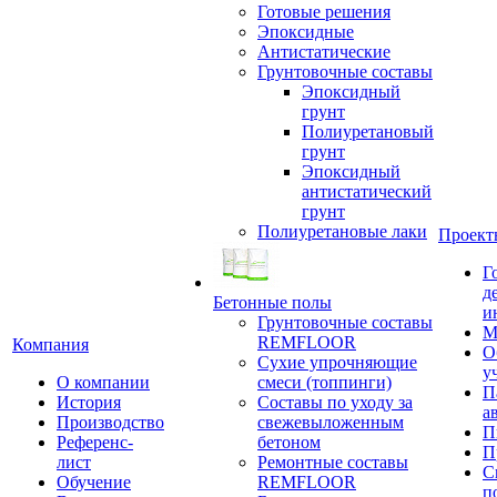
Готовые решения
Эпоксидные
Антистатические
Грунтовочные составы
Эпоксидный
грунт
Полиуретановый
грунт
Эпоксидный
антистатический
грунт
Полиуретановые лаки
Проект
Г
д
Бетонные полы
и
Грунтовочные составы
М
REMFLOOR
Компания
О
Сухие упрочняющие
у
О компании
смеси (топпинги)
П
История
Составы по уходу за
а
Производство
свежевыложенным
П
Референс-
бетоном
П
лист
Ремонтные составы
С
Обучение
REMFLOOR
п