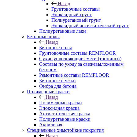
Назад
Грунтовочные составы
Эпоксидный грунт
Полиуретановый грунт
Эпоксидный антистатический грунт
Полиуретановые лаки
Бетонные полы
Назад
Бетонные полы
Грунтовочные составы REMFLOOR
Сухие упрочняющие смеси (топпинги)
Составы по уходу за свежевыложенным
бетоном
Ремонтные составы REMFLOOR
Бетонные стяжки
Фибра для бетона
Полимерные краски
Назад
Полимерные краски
Эпоксидная краска
Антистатическая краска
Полиуретановые краски
Акриловая
Специальные химстойкие покрытия
Назад