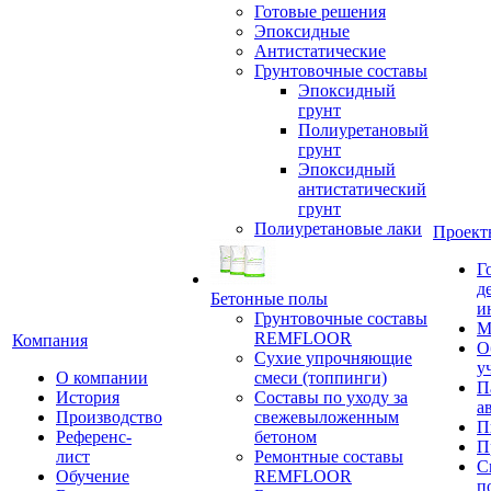
Готовые решения
Эпоксидные
Антистатические
Грунтовочные составы
Эпоксидный
грунт
Полиуретановый
грунт
Эпоксидный
антистатический
грунт
Полиуретановые лаки
Проект
Г
д
Бетонные полы
и
Грунтовочные составы
М
REMFLOOR
Компания
О
Сухие упрочняющие
у
О компании
смеси (топпинги)
П
История
Составы по уходу за
а
Производство
свежевыложенным
П
Референс-
бетоном
П
лист
Ремонтные составы
С
Обучение
REMFLOOR
п