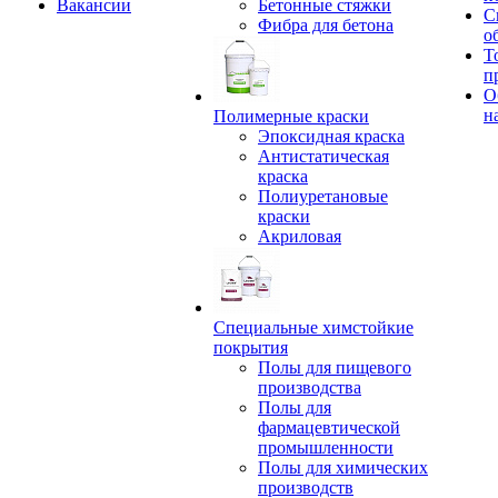
Вакансии
Бетонные стяжки
С
Фибра для бетона
о
Т
п
О
н
Полимерные краски
Эпоксидная краска
Антистатическая
краска
Полиуретановые
краски
Акриловая
Специальные химстойкие
покрытия
Полы для пищевого
производства
Полы для
фармацевтической
промышленности
Полы для химических
производств