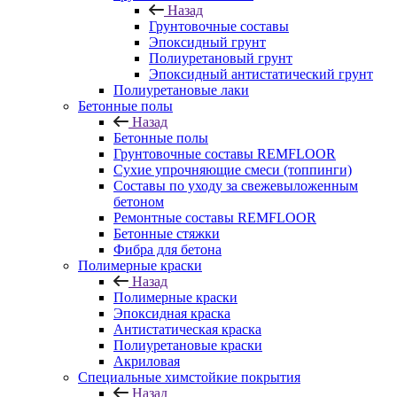
Назад
Грунтовочные составы
Эпоксидный грунт
Полиуретановый грунт
Эпоксидный антистатический грунт
Полиуретановые лаки
Бетонные полы
Назад
Бетонные полы
Грунтовочные составы REMFLOOR
Сухие упрочняющие смеси (топпинги)
Составы по уходу за свежевыложенным
бетоном
Ремонтные составы REMFLOOR
Бетонные стяжки
Фибра для бетона
Полимерные краски
Назад
Полимерные краски
Эпоксидная краска
Антистатическая краска
Полиуретановые краски
Акриловая
Специальные химстойкие покрытия
Назад