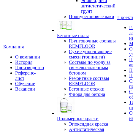
Эпоксидный
антистатический
грунт
Полиуретановые лаки
Проект
Г
д
Бетонные полы
и
Грунтовочные составы
М
REMFLOOR
Компания
О
Сухие упрочняющие
у
О компании
смеси (топпинги)
П
История
Составы по уходу за
а
Производство
свежевыложенным
П
Референс-
бетоном
П
лист
Ремонтные составы
С
Обучение
REMFLOOR
п
Вакансии
Бетонные стяжки
С
Фибра для бетона
о
Т
п
О
н
Полимерные краски
Эпоксидная краска
Антистатическая