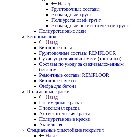
Назад
Грунтовочные составы
Эпоксидный грунт
Полиуретановый грунт
Эпоксидный антистатический грунт
Полиуретановые лаки
Бетонные полы
Назад
Бетонные полы
Грунтовочные составы REMFLOOR
Сухие упрочняющие смеси (топпинги)
Составы по уходу за свежевыложенным
бетоном
Ремонтные составы REMFLOOR
Бетонные стяжки
Фибра для бетона
Полимерные краски
Назад
Полимерные краски
Эпоксидная краска
Антистатическая краска
Полиуретановые краски
Акриловая
Специальные химстойкие покрытия
Назад