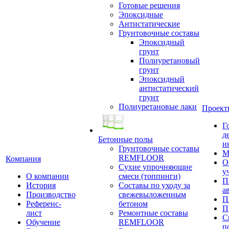
Готовые решения
Эпоксидные
Антистатические
Грунтовочные составы
Эпоксидный
грунт
Полиуретановый
грунт
Эпоксидный
антистатический
грунт
Полиуретановые лаки
Проект
Г
д
Бетонные полы
и
Грунтовочные составы
М
REMFLOOR
Компания
О
Сухие упрочняющие
у
О компании
смеси (топпинги)
П
История
Составы по уходу за
а
Производство
свежевыложенным
П
Референс-
бетоном
П
лист
Ремонтные составы
С
Обучение
REMFLOOR
п