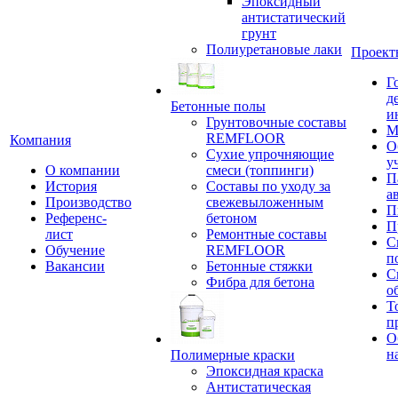
Эпоксидный
антистатический
грунт
Полиуретановые лаки
Проект
Г
д
Бетонные полы
и
Грунтовочные составы
М
REMFLOOR
Компания
О
Сухие упрочняющие
у
О компании
смеси (топпинги)
П
История
Составы по уходу за
а
Производство
свежевыложенным
П
Референс-
бетоном
П
лист
Ремонтные составы
С
Обучение
REMFLOOR
п
Вакансии
Бетонные стяжки
С
Фибра для бетона
о
Т
п
О
н
Полимерные краски
Эпоксидная краска
Антистатическая