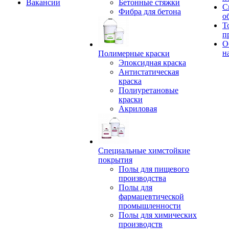
Вакансии
Бетонные стяжки
С
Фибра для бетона
о
Т
п
О
н
Полимерные краски
Эпоксидная краска
Антистатическая
краска
Полиуретановые
краски
Акриловая
Специальные химстойкие
покрытия
Полы для пищевого
производства
Полы для
фармацевтической
промышленности
Полы для химических
производств