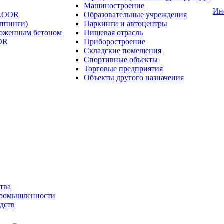
Машиностроение
Ин
FLOOR
Образовательные учреждения
оппинги)
Паркинги и автоцентры
ложенным бетоном
Пищевая отрасль
OR
Приборостроение
Складские помещения
Спортивные объекты
Торговые предприятия
Объекты другого назначения
тва
промышленности
дств