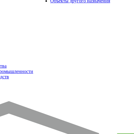
Объекты другого назначения
тва
промышленности
дств