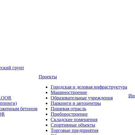
еский грунт
Проекты
Городская и деловая инфраструктура
Машиностроение
Ин
FLOOR
Образовательные учреждения
оппинги)
Паркинги и автоцентры
ложенным бетоном
Пищевая отрасль
OR
Приборостроение
Складские помещения
Спортивные объекты
Торговые предприятия