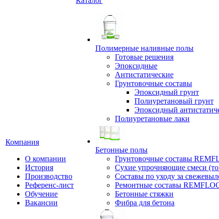
Каталог
Полимерные наливные полы
Готовые решения
Эпоксидные
Антистатические
Грунтовочные составы
Эпоксидный грунт
Полиуретановый грунт
Эпоксидный антистатич
Полиуретановые лаки
Компания
Бетонные полы
О компании
Грунтовочные составы REM
История
Сухие упрочняющие смеси (т
Производство
Составы по уходу за свежевы
Референс-лист
Ремонтные составы REMFLO
Обучение
Бетонные стяжки
Вакансии
Фибра для бетона