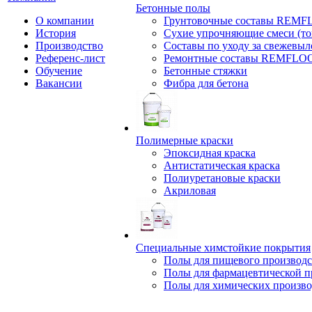
Бетонные полы
О компании
Грунтовочные составы REM
История
Сухие упрочняющие смеси (т
Производство
Составы по уходу за свежевы
Референс-лист
Ремонтные составы REMFLO
Обучение
Бетонные стяжки
Вакансии
Фибра для бетона
Полимерные краски
Эпоксидная краска
Антистатическая краска
Полиуретановые краски
Акриловая
Специальные химстойкие покрытия
Полы для пищевого производс
Полы для фармацевтической 
Полы для химических произво