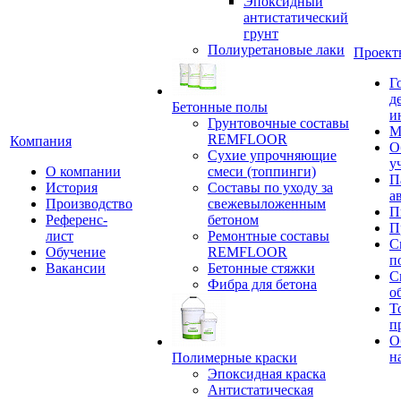
Эпоксидный
антистатический
грунт
Полиуретановые лаки
Проект
Г
д
Бетонные полы
и
Грунтовочные составы
М
REMFLOOR
Компания
О
Сухие упрочняющие
у
О компании
смеси (топпинги)
П
История
Составы по уходу за
а
Производство
свежевыложенным
П
Референс-
бетоном
П
лист
Ремонтные составы
С
Обучение
REMFLOOR
п
Вакансии
Бетонные стяжки
С
Фибра для бетона
о
Т
п
О
н
Полимерные краски
Эпоксидная краска
Антистатическая