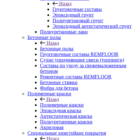
Назад
Грунтовочные составы
Эпоксидный грунт
Полиуретановый грунт
Эпоксидный антистатический грунт
Полиуретановые лаки
Бетонные полы
Назад
Бетонные полы
Грунтовочные составы REMFLOOR
Сухие упрочняющие смеси (топпинги)
Составы по уходу за свежевыложенным
бетоном
Ремонтные составы REMFLOOR
Бетонные стяжки
Фибра для бетона
Полимерные краски
Назад
Полимерные краски
Эпоксидная краска
Антистатическая краска
Полиуретановые краски
Акриловая
Специальные химстойкие покрытия
Назад