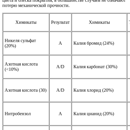
цвета и блеска покрытия, в большинстве случаев не означают
потерю механической прочности.
Химикаты
Результат
Химикаты
Никеля сульфат
А
Калия бромид (24%)
(20%)
Азотная кислота
A/D
Калия карбонат (30%)
(<10%)
Азотная кислота (30)
A/D
Калия хлорид (20%)
Нитробензол
A
Калия цианид (20%)