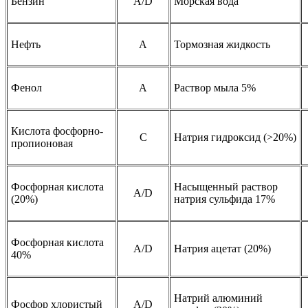
Бензин
A/D
Морская вода
Нефть
A
Тормозная жидкость
Фенол
A
Раствор мыла 5%
Кислота фосфорно-
C
Натрия гидроксид (>20%)
пропионовая
Фосфорная кислота
Насыщенный раствор
A/D
(20%)
натрия сульфида 17%
Фосфорная кислота
A/D
Натрия ацетат (20%)
40%
Натрий алюминий
Фосфор хлористый
A/D