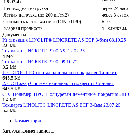
13892-4)
Пешеходная нагрузка
через 24 часа
Легкая нагрузка (до 200 кг/см2)
через 3 суток
Стойкость к скольжению (DIN 51130)
R10
Ударная прочность
41 кдж/кв.м.
Документы
Инструкция LINOLIT® LINCRETE AS ECF 3-6мм 08.10.25
2.6 Мб
Тех.карта LINCRETE P100 AS_12.02.25
4 Мб
Тех.карта LINCRETE P100_09.10.25
3.2 Мб
1. СС ГОСТ Р Система напольного покрытия Линолит
645.5 Кб
2. СС Пожар Система напольного покрытия Линолит
645.5 Кб
СЭЗ Полимер_ПРО_Полиуретан-цементные_покрытия 2810
1.4 Мб
Тех.карта LINOLIT® LINCRETE AS ECF 3-6мм 23.07.26
5.2 Мб
Комментарии
Загрузка комментариев...