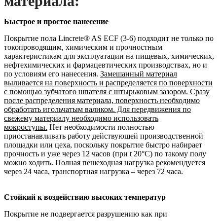
материала:
Быстрое и простое нанесение
Покрытие пола Lincrete® AS ECF (3-6) подходит не только по
токопроводящим, химическим и прочностным
характеристикам для эксплуатации на пищевых, химических,
нефтехимических и фармацевтических производствах, но и
по условиям его нанесения.
Замешанный материал
выливается на поверхность и распределяется по поверхности
с помощью зубчатого шпателя с штырьковым зазором. Сразу
после распределения материала, поверхность необходимо
обработать игольчатым валиком. Для передвижения по
свежему материалу необходимо использовать
мокроступы.
Нет необходимости полностью
приостанавливать работу действующей производственной
площадки или цеха, поскольку покрытие быстро набирает
прочность и уже через 12 часов (при t 20°С) по такому полу
можно ходить. Полная пешеходная нагрузка рекомендуется
через 24 часа, транспортная нагрузка – через 72 часа.
Стойкий к воздействию высоких температур
Покрытие не подвергается разрушению как при