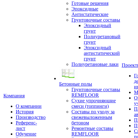
Готовые решения
Эпоксидные
Антистатические
Грунтовочные составы
Эпоксидный
грунт
Полиуретановый
грунт
Эпоксидный
антистатический
грунт
Полиуретановые лаки
Проект
Г
д
Бетонные полы
и
Грунтовочные составы
М
REMFLOOR
Компания
О
Сухие упрочняющие
у
О компании
смеси (топпинги)
П
История
Составы по уходу за
а
Производство
свежевыложенным
П
Референс-
бетоном
П
лист
Ремонтные составы
С
Обучение
REMFLOOR
п