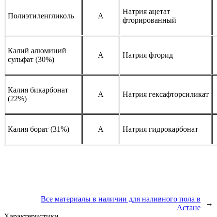
Натрия ацетат
Полиэтиленгликоль
A
фторированный
Калий алюминий
A
Натрия фторид
сульфат (30%)
Калия бикарбонат
A
Натрия гексафторсиликат
(22%)
Калия борат (31%)
A
Натрия гидрокарбонат
Все материалы в наличии для наливного пола в
→
Астане
Характеристики