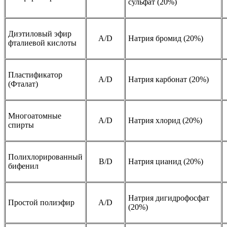
сульфат (20%)
Диэтиловый эфир
A/D
Натрия бромид (20%)
фталиевой кислоты
Пластификатор
A/D
Натрия карбонат (20%)
(Фталат)
Многоатомные
A/D
Натрия хлорид (20%)
спирты
Полихлорированный
B/D
Натрия цианид (20%)
бифенил
Натрия дигидрофосфат
Простой полиэфир
A/D
(20%)