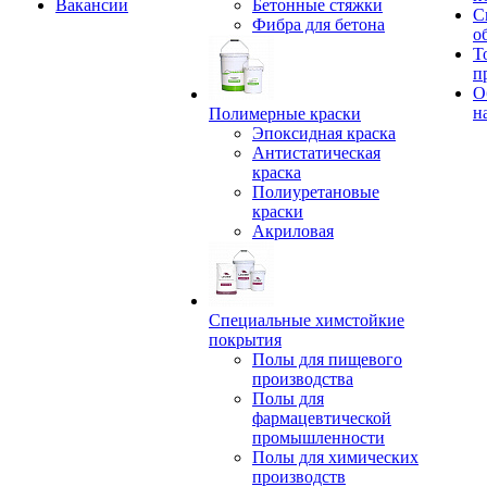
Вакансии
Бетонные стяжки
С
Фибра для бетона
о
Т
п
О
н
Полимерные краски
Эпоксидная краска
Антистатическая
краска
Полиуретановые
краски
Акриловая
Специальные химстойкие
покрытия
Полы для пищевого
производства
Полы для
фармацевтической
промышленности
Полы для химических
производств