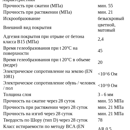
Прочность при сжатии (МПа)
мин. 55
Прочность при растяжении (МПа)
мин. 21
Искрообразование
безыскровый
цветной,
Внешний вид покрытия
матовый
Адгезия покрытия при отрыве от бетона
2,4
класса В15 (МПа)
Время гелеобразования при t 20°C на
45
поверхности
Время гелеобразования при t 20°C в объеме
20
(ведре)
Электрическое сопротивление на землю (EN
<10^6 Ом
1081)
Электрическое сопротивление обувь / человек
<10^9 Ом
/ пол
Толщина слоя
3 - 6 мм
Прочность на сжатие через 28 суток
мин. 55 МПа
Прочность при растяжении через 28 суток
мин. 21 МПа
Прочность на изгиб через 28 суток
мин. 21 МПа
Твердость по Шору (тип D) через 28 суток
78
Класс истираемости по методу BCA (EN
AR 0,5