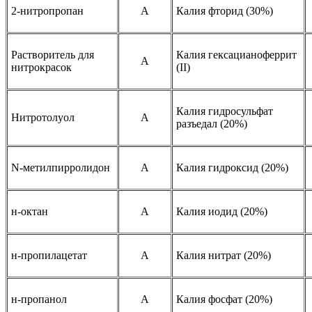
2-нитропропан
A
Калия фторид (30%)
Растворитель для
Калия гексацианоферрит
A
нитрокрасок
(II)
Калия гидросульфат
Нитротолуол
A
разъедал (20%)
N-метилпирролидон
A
Калия гидроксид (20%)
н-октан
A
Калия иодид (20%)
н-пропилацетат
A
Калия нитрат (20%)
н-пропанол
A
Калия фосфат (20%)