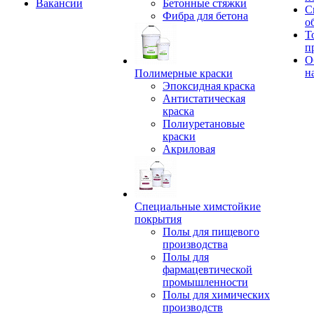
Вакансии
Бетонные стяжки
С
Фибра для бетона
о
Т
п
О
н
Полимерные краски
Эпоксидная краска
Антистатическая
краска
Полиуретановые
краски
Акриловая
Специальные химстойкие
покрытия
Полы для пищевого
производства
Полы для
фармацевтической
промышленности
Полы для химических
производств