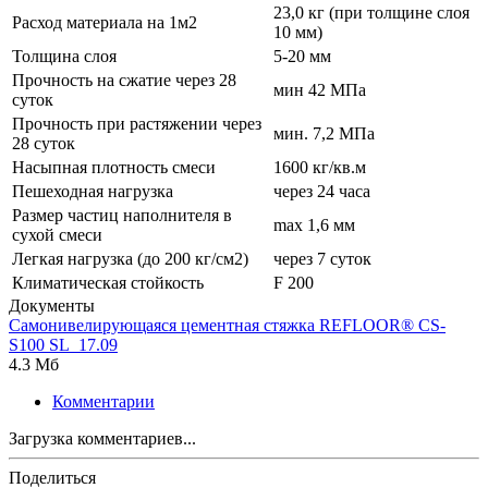
23,0 кг (при толщине слоя
Расход материала на 1м2
10 мм)
Толщина слоя
5-20 мм
Прочность на сжатие через 28
мин 42 МПа
суток
Прочность при растяжении через
мин. 7,2 МПа
28 суток
Насыпная плотность смеси
1600 кг/кв.м
Пешеходная нагрузка
через 24 часа
Размер частиц наполнителя в
max 1,6 мм
сухой смеси
Легкая нагрузка (до 200 кг/см2)
через 7 суток
Климатическая стойкость
F 200
Документы
Самонивелирующаяся цементная стяжка REFLOOR® CS-
S100 SL_17.09
4.3 Мб
Комментарии
Загрузка комментариев...
Поделиться