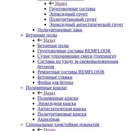
Назад
Грунтовочные составы
Эпоксидный грунт
Полиуретановый грунт
Эпоксидный антистатический грунт
Полиуретановые лаки
Бетонные полы
Назад
Бетонные полы
Грунтовочные составы REMFLOOR
Сухие упрочняющие смеси (топпинги)
Составы по уходу за свежевыложенным
бетоном
Ремонтные составы REMFLOOR
Бетонные стяжки
Фибра для бетона
Полимерные краски
Назад
Полимерные краски
Эпоксидная краска
Антистатическая краска
Полиуретановые краски
Акриловая
Специальные химстойкие покрытия
Назад