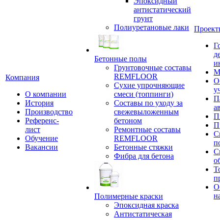
Эпоксидный
антистатический
грунт
Полиуретановые лаки
Проект
Г
д
Бетонные полы
и
Грунтовочные составы
М
REMFLOOR
Компания
О
Сухие упрочняющие
у
О компании
смеси (топпинги)
П
История
Составы по уходу за
а
Производство
свежевыложенным
П
Референс-
бетоном
П
лист
Ремонтные составы
С
Обучение
REMFLOOR
п
Вакансии
Бетонные стяжки
С
Фибра для бетона
о
Т
п
О
н
Полимерные краски
Эпоксидная краска
Антистатическая