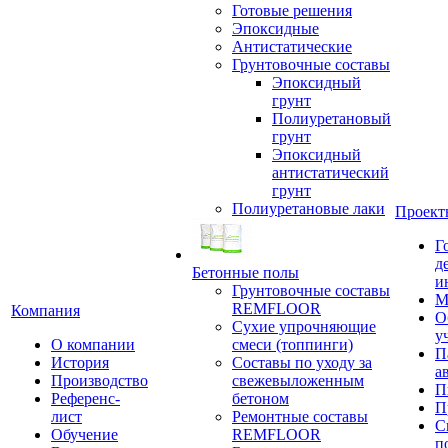
Готовые решения
Эпоксидные
Антистатические
Грунтовочные составы
Эпоксидный
грунт
Полиуретановый
грунт
Эпоксидный
антистатический
грунт
Полиуретановые лаки
Проект
Г
д
Бетонные полы
и
Грунтовочные составы
М
REMFLOOR
Компания
О
Сухие упрочняющие
у
О компании
смеси (топпинги)
П
История
Составы по уходу за
а
Производство
свежевыложенным
П
Референс-
бетоном
П
лист
Ремонтные составы
С
Обучение
REMFLOOR
п