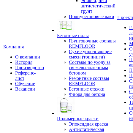
Эпоксидный
антистатический
грунт
Полиуретановые лаки
Проект
Г
д
Бетонные полы
и
Грунтовочные составы
М
REMFLOOR
Компания
О
Сухие упрочняющие
у
О компании
смеси (топпинги)
П
История
Составы по уходу за
а
Производство
свежевыложенным
П
Референс-
бетоном
П
лист
Ремонтные составы
С
Обучение
REMFLOOR
п
Вакансии
Бетонные стяжки
С
Фибра для бетона
о
Т
п
О
н
Полимерные краски
Эпоксидная краска
Антистатическая