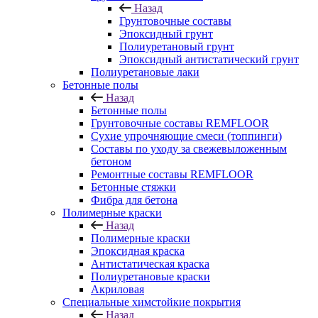
Назад
Грунтовочные составы
Эпоксидный грунт
Полиуретановый грунт
Эпоксидный антистатический грунт
Полиуретановые лаки
Бетонные полы
Назад
Бетонные полы
Грунтовочные составы REMFLOOR
Сухие упрочняющие смеси (топпинги)
Составы по уходу за свежевыложенным
бетоном
Ремонтные составы REMFLOOR
Бетонные стяжки
Фибра для бетона
Полимерные краски
Назад
Полимерные краски
Эпоксидная краска
Антистатическая краска
Полиуретановые краски
Акриловая
Специальные химстойкие покрытия
Назад