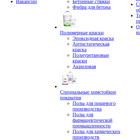
Вакансии
Бетонные стяжки
С
Фибра для бетона
о
Т
п
О
н
Полимерные краски
Эпоксидная краска
Антистатическая
краска
Полиуретановые
краски
Акриловая
Специальные химстойкие
покрытия
Полы для пищевого
производства
Полы для
фармацевтической
промышленности
Полы для химических
производств