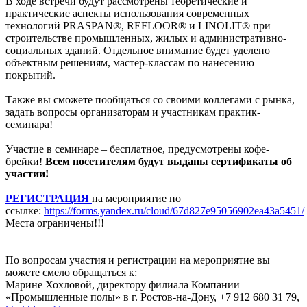
В ходе встречи будут рассмотрены теоретические и
практические аспекты использования современных
технологий PRASPAN®, REFLOOR® и LINOLIT® при
строительстве промышленных, жилых и административно-
социальных зданий. Отдельное внимание будет уделено
объектным решениям, мастер-классам по нанесению
покрытий.
Также вы сможете пообщаться со своими коллегами с рынка,
задать вопросы организаторам и участникам практик-
семинара!
Участие в семинаре – бесплатное, предусмотрены кофе-
брейки!
Всем посетителям будут выданы сертификаты об
участии!
РЕГИСТРАЦИЯ
на мероприятие по
ссылке:
https://forms.yandex.ru/cloud/67d827e95056902ea43a5451/
Места ограничены!!!
По вопросам участия и регистрации на мероприятие вы
можете смело обращаться к:
Марине Хохловой, директору филиала Компании
«Промышленные полы» в г. Ростов-на-Дону, +7 912 680 31 79,