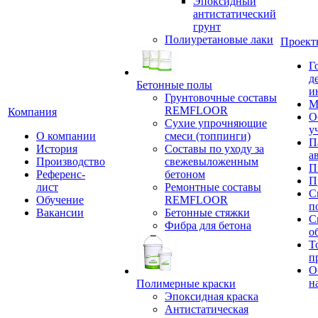
Эпоксидный
антистатический
грунт
Полиуретановые лаки
Проект
Г
д
Бетонные полы
и
Грунтовочные составы
М
REMFLOOR
Компания
О
Сухие упрочняющие
у
О компании
смеси (топпинги)
П
История
Составы по уходу за
а
Производство
свежевыложенным
П
Референс-
бетоном
П
лист
Ремонтные составы
С
Обучение
REMFLOOR
п
Вакансии
Бетонные стяжки
С
Фибра для бетона
о
Т
п
О
н
Полимерные краски
Эпоксидная краска
Антистатическая