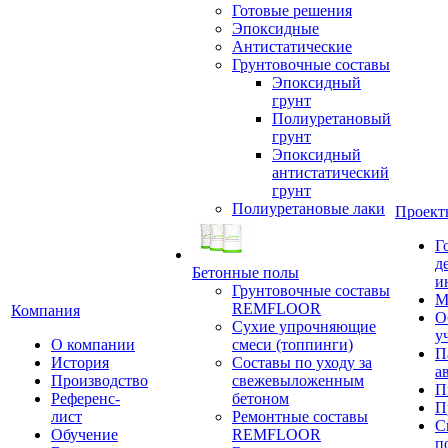
Готовые решения
Эпоксидные
Антистатические
Грунтовочные составы
Эпоксидный
грунт
Полиуретановый
грунт
Эпоксидный
антистатический
грунт
Полиуретановые лаки
Проект
Г
д
Бетонные полы
и
Грунтовочные составы
М
REMFLOOR
Компания
О
Сухие упрочняющие
у
О компании
смеси (топпинги)
П
История
Составы по уходу за
а
Производство
свежевыложенным
П
Референс-
бетоном
П
лист
Ремонтные составы
С
Обучение
REMFLOOR
п