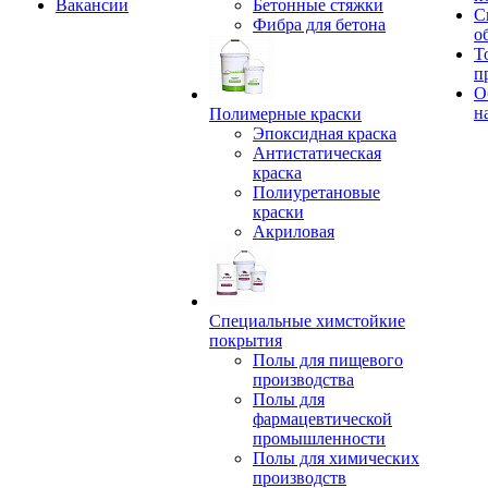
Вакансии
Бетонные стяжки
С
Фибра для бетона
о
Т
п
О
н
Полимерные краски
Эпоксидная краска
Антистатическая
краска
Полиуретановые
краски
Акриловая
Специальные химстойкие
покрытия
Полы для пищевого
производства
Полы для
фармацевтической
промышленности
Полы для химических
производств