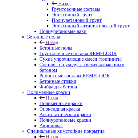
Назад
Грунтовочные составы
Эпоксидный грунт
Полиуретановый грунт
Эпоксидный антистатический грунт
Полиуретановые лаки
Бетонные полы
Назад
Бетонные полы
Грунтовочные составы REMFLOOR
Сухие упрочняющие смеси (топпинги)
Составы по уходу за свежевыложенным
бетоном
Ремонтные составы REMFLOOR
Бетонные стяжки
Фибра для бетона
Полимерные краски
Назад
Полимерные краски
Эпоксидная краска
Антистатическая краска
Полиуретановые краски
Акриловая
Специальные химстойкие покрытия
Назад