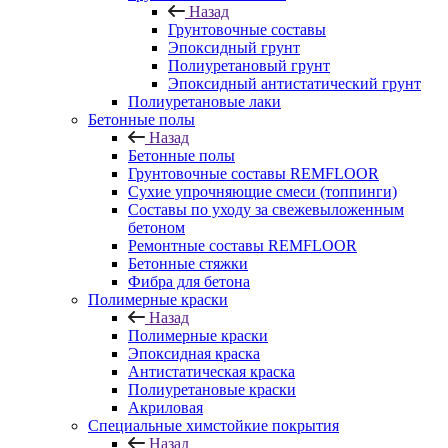
Назад
Грунтовочные составы
Эпоксидный грунт
Полиуретановый грунт
Эпоксидный антистатический грунт
Полиуретановые лаки
Бетонные полы
Назад
Бетонные полы
Грунтовочные составы REMFLOOR
Сухие упрочняющие смеси (топпинги)
Составы по уходу за свежевыложенным
бетоном
Ремонтные составы REMFLOOR
Бетонные стяжки
Фибра для бетона
Полимерные краски
Назад
Полимерные краски
Эпоксидная краска
Антистатическая краска
Полиуретановые краски
Акриловая
Специальные химстойкие покрытия
Назад