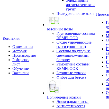
Эпоксидный
антистатический
грунт
Полиуретановые лаки
Проект
Г
д
Бетонные полы
и
Грунтовочные составы
М
REMFLOOR
Компания
О
Сухие упрочняющие
у
О компании
смеси (топпинги)
П
История
Составы по уходу за
а
Производство
свежевыложенным
П
Референс-
бетоном
П
лист
Ремонтные составы
С
Обучение
REMFLOOR
п
Вакансии
Бетонные стяжки
С
Фибра для бетона
о
Т
п
О
н
Полимерные краски
Эпоксидная краска
Антистатическая