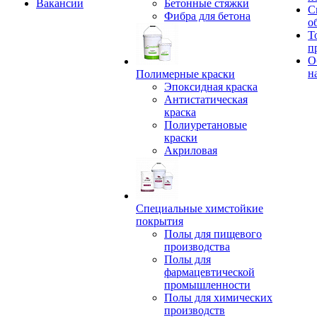
Вакансии
Бетонные стяжки
С
Фибра для бетона
о
Т
п
О
н
Полимерные краски
Эпоксидная краска
Антистатическая
краска
Полиуретановые
краски
Акриловая
Специальные химстойкие
покрытия
Полы для пищевого
производства
Полы для
фармацевтической
промышленности
Полы для химических
производств