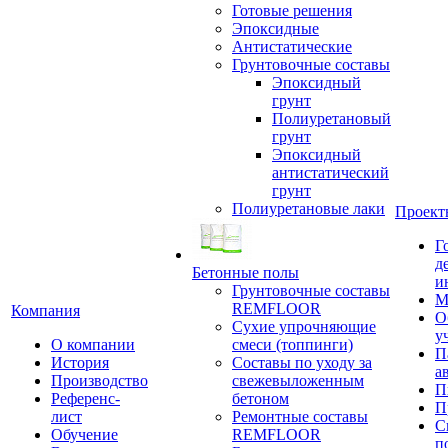
Готовые решения
Эпоксидные
Антистатические
Грунтовочные составы
Эпоксидный
грунт
Полиуретановый
грунт
Эпоксидный
антистатический
грунт
Полиуретановые лаки
Проект
Г
д
Бетонные полы
и
Грунтовочные составы
М
REMFLOOR
Компания
О
Сухие упрочняющие
у
О компании
смеси (топпинги)
П
История
Составы по уходу за
а
Производство
свежевыложенным
П
Референс-
бетоном
П
лист
Ремонтные составы
С
Обучение
REMFLOOR
п